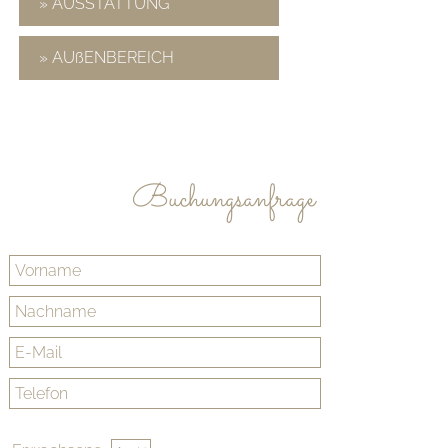
» AUSSTATTUNG
» AUßENBEREICH
Buchungsanfrage