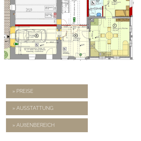
» PREISE
» AUSSTATTUNG
» AUßENBEREICH