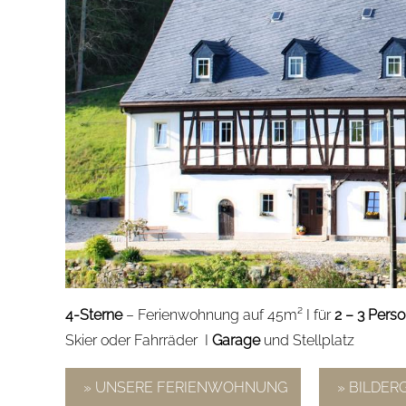
4-Sterne
– Ferienwohnung auf 45m² I für
2 – 3 Pers
Skier oder Fahrräder I
Garage
und Stellplatz
» UNSERE FERIENWOHNUNG
» BILDER