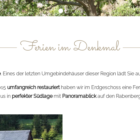
Ferien im Denkmal
e
. Eines der letzten Umgebindehäuser dieser Region lädt Sie auf
015
umfangreich restauriert
haben wir im Erdgeschoss eine Feri
aus in
perfekter Südlage
mit
Panoramablick
auf den Rabenberg