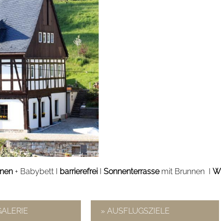
onen
+ Babybett I
barrierefrei
I
Sonnenterrasse
mit Brunnen I
W
GALERIE
» AUSFLUGSZIELE