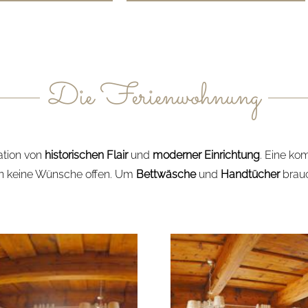
Die Ferienwohnung
ation von
historischen Flair
und
moderner Einrichtung
. Eine ko
n keine Wünsche offen. Um
Bettwäsche
und
Handtücher
brauc